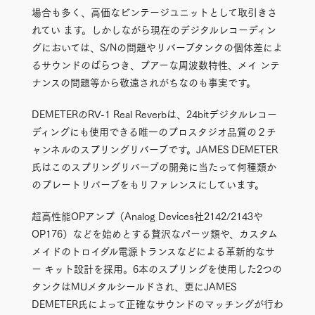
場合も多く、高価なビンテージユニットとして取引きさ
れてい ます。しかしながら現在のデジタルレコーディン
グにおいては、S/Nの問題やリバーブタンクの個体差によ
るサウンドのばらつき、プアーな周波数特性、メイ ンテ
ナンスの問題等から敬遠されがちなのも事実です。
DEMETERのRV-1 Real Reverbは、24bitデジタルレコー
ディングにも使用できる唯一のプロスタジオ品質の２チ
ャンネルのスプリングリバーブです。JAMES DEMETER
氏はこのスプリングリバーブの開発に当たって何種類か
のプレートリバーブをもリファレンスにしています。
超高性能OPアンプ（Analog Devices社2142/2143や
OP176）などを始めとする贅沢なパーツ類や、カスタム
メイドのトロイダル電源トランスなどによる革新的なサ
ー キット設計を採用。6本のスプリングを使用した2つの
タンクはMUメタルシールドされ、更にJAMES
DEMETER氏によって正確なサウンドのマッチングが行わ