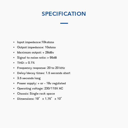
SPECIFICATION
Input impedance:
10kohms
Output impedance:
10ohms
Maximum output:
+ 28dBv
Signal to noise ratio:
> 95dB
THD:
> 0.1%
Frequency response:
20 to 20 kHz
Delay/decay times:
1.5 seconds short
3.5 seconds long
Power supply:
+ or – 18v regulated
Operating voltage:
230/115V AC
Chassis:
Single rack space
Dimensions:
19″ x 1.75″ x 10″